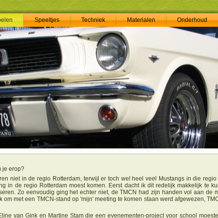
pelen
Speeltjes
Techniek
Materialen
Onderhoud
 je erop?
en niet in de regio Rotterdam, terwijl er toch wel heel veel Mustangs in die regi
g in de regio Rotterdam moest komen. Eerst dacht ik dit redelijk makkelijk te k
eren. Zo eenvoudig ging het echter niet, de TMCN had zijn handen vol aan de m
zoek om met een TMCN-stand op 'mijn' meeting te komen staan werd afgewezen, TM
t Eline van Gink en Martine Stam die een evenementen-project voor school moe