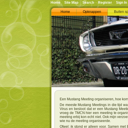
Home
Site Map
Search
Register
Sign In
Home
Opknappen
Buiten s
Een Mustang Meeting organiseren, hoe kom
De meeste Mustang Meetings in die tijd war
Virus en besloot dat er een Mustang Meetin
vroeg de TMCN hier een meeting te organis
meeting erbij kon echt niet. Ook mijn ver
wie nu de meeting organiseerde.
Ofwel: ik stond er alleen voor. Samen me