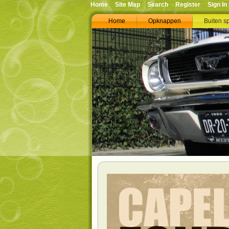
Home
Site Map
Search
Register
Sign In
Home
Opknappen
Buiten s