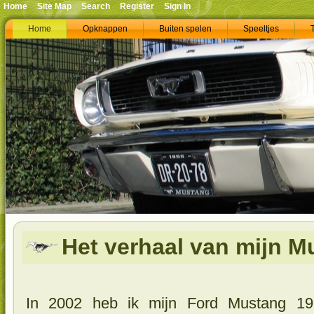
Home
Site Map
Search
Register
Sign In
Home
Opknappen
Buiten spelen
Speeltjes
Het verhaal van mijn M
In 2002 heb ik mijn Ford Mustang 19