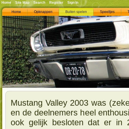
Home
Site Map
Search
Register
Sign In
Home
Opknappen
Buiten spelen
Speeltjes
Mustang Valley 2003 was (zeke
en de deelnemers heel enthous
ook gelijk besloten dat er i