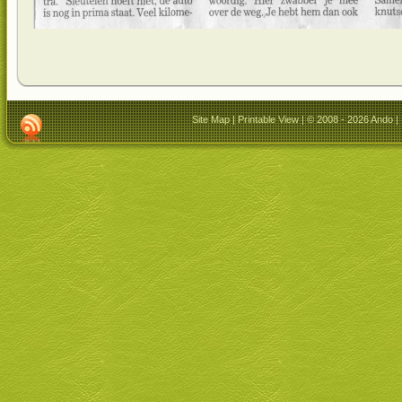
Site Map
|
Printable View
| © 2008 - 2026 Ando |